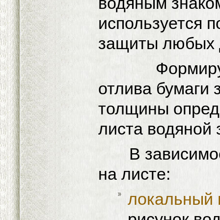
водяным знако
используется п
защиты любых 
Формируемы
отлива бумаги 
толщины опред
листа водяной 
В зависимост
на листе:
локальный 
рисунок вод