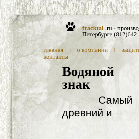
fracktal
.ru - произв
Петербурге (812)642
главная
о компании
защит
|
|
контакты
Водяной
знак
Самый
древний и