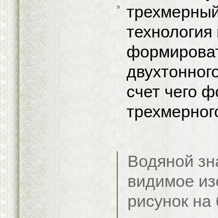
трехмерный
технология
формироват
двухтонного
счет чего 
трехмерног
Водяной зна
видимое из
рисунок на 