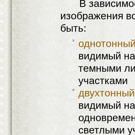
В зависимост
изображения в
быть:
однотонны
видимый на
темными ли
участками
двухтонный
видимый на
одновремен
светлыми у